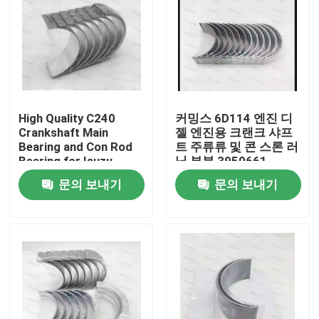
High Quality C240
커밍스 6D114 엔진 디
Crankshaft Main
젤 엔진용 크랜크 샤프
Bearing and Con Rod
트 주류류 및 콘 스론 러
Bearing for Isuzu
닝 부분 3950661
Motor Diesel Engine
3945918
문의 보내기
문의 보내기
Part
집
제품
비디오