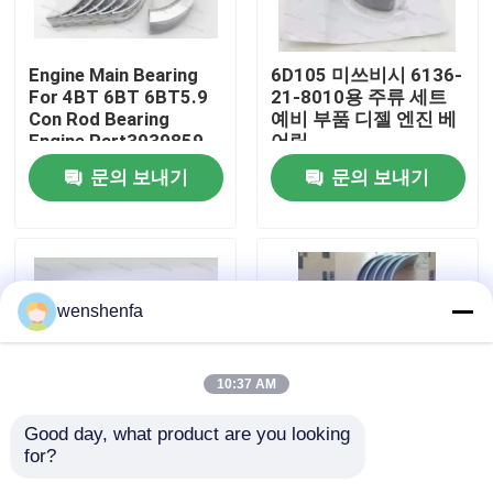
우리 에 관한 것
Engine Main Bearing
6D105 미쓰비시 6136-
For 4BT 6BT 6BT5.9
21-8010용 주류 세트
Con Rod Bearing
예비 부품 디젤 엔진 베
공장 투어
Engine Part3939859
어링
3802070
문의 보내기
문의 보내기
품질 관리
저희와 연락
wenshenfa
뉴스
10:37 AM
사건
Good day, what product are you looking 
for?
고품질의 D13 크랜크
자동차 엔진 부품 주류
엔진 주 베어링
샤프트 주류류 및 볼보
류 콘로드 라이어 토요