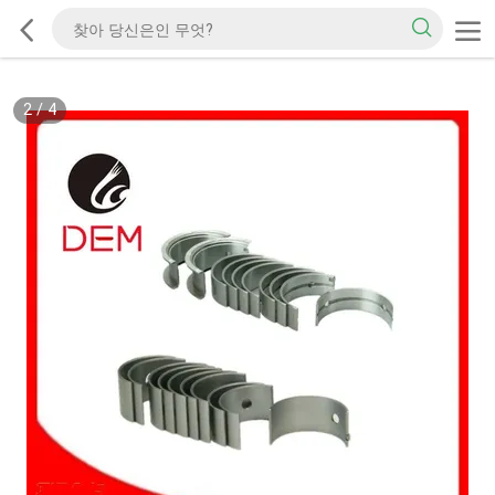
2
/
4