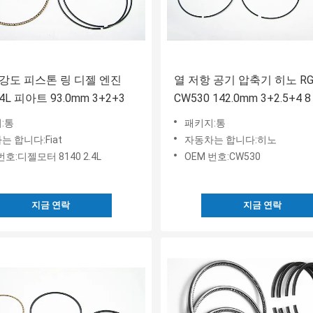
강도 피스톤 링 디젤 엔진
열 저항 공기 압축기 히노 RG
.4L 피아트 93.0mm 3+2+3
CW530 142.0mm 3+2.5+4 8 
:통
패키지:통
는 합니다:Fiat
자동차는 합니다:히노
번호:디젤모터 8140 2.4L
OEM 번호:CW530
지금 연락
지금 연락