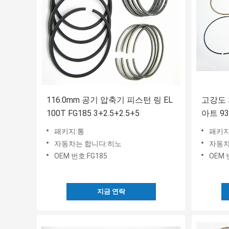
116.0mm 공기 압축기 피스턴 링 EL
고강도 피
100T FG185 3+2.5+2.5+5
아트 93
패키지:통
패키지
자동차는 합니다:히노
자동차
OEM 번호:FG185
OEM 
지금 연락