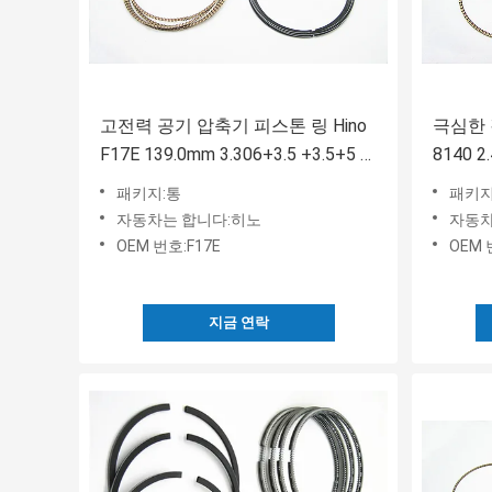
고전력 공기 압축기 피스톤 링 Hino
극심한 
F17E 139.0mm 3.306+3.5 +3.5+5 8
8140 2
Cyl 번호
패키지:통
패키지
자동차는 합니다:히노
자동차
OEM 번호:F17E
OEM 
지금 연락