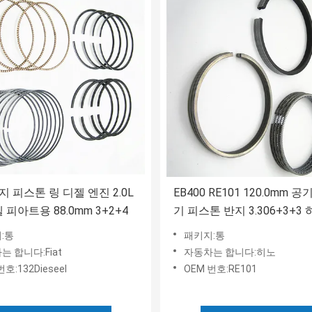
지 피스톤 링 디젤 엔진 2.0L
EB400 RE101 120.0mm 
 피아트용 88.0mm 3+2+4
기 피스톤 반지 3.306+3+3
도 저항
:통
패키지:통
는 합니다:Fiat
자동차는 합니다:히노
번호:132Dieseel
OEM 번호:RE101