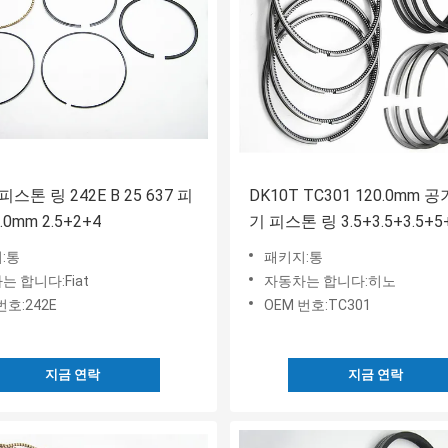
스톤 링 242E B 25 637 피
DK10T TC301 120.0mm 
.0mm 2.5+2+4
기 피스톤 링 3.5+3.5+3.5+
강도
:통
패키지:통
는 합니다:Fiat
자동차는 합니다:히노
번호:242E
OEM 번호:TC301
지금 연락
지금 연락