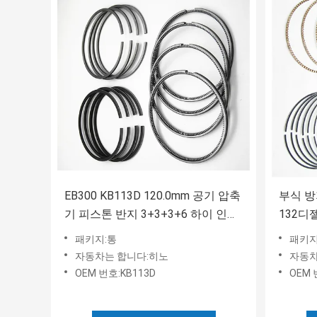
EB300 KB113D 120.0mm 공기 압축
부식 방
기 피스톤 반지 3+3+3+6 하이 인텐
132디젤
스
패키지:통
패키지
자동차는 합니다:히노
자동차
OEM 번호:KB113D
OEM 