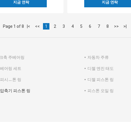
지금 연락
지금 연락
Page 1 of 8
|<
<<
1
2
3
4
5
6
7
8
>>
>|
크축 주베어링
자동차 주류
 베어링 세트
디젤 엔진 태도
 피시ㅡ톤 링
디젤 피스톤 링
 압축기 피스톤 링
피스톤 오일 링