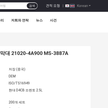
견적 요청
|
Korean
검색
관리
저희와 연락
뉴스
사건
 21020-4A900 MS-3887A
저장 (중국)
DEM
ISO/TS16949
현대 D4CB 쏘렌토 2.5L
200개 세트