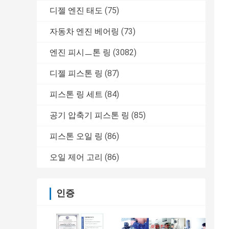
디젤 엔진 태도
(75)
자동차 엔진 베어링
(73)
엔진 피시ㅡ톤 링
(3082)
디젤 피스톤 링
(87)
피스톤 링 세트
(84)
공기 압축기 피스톤 링
(85)
피스톤 오일 링
(86)
오일 제어 고리
(86)
인증