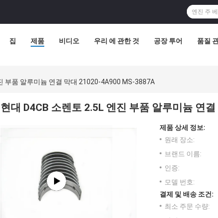
집
제품
비디오
우리 에 관한 것
공장 투어
품질 
진 부품 알루미늄 연결 막대 21020-4A900 MS-3887A
현대 D4CB 소렌토 2.5L 엔진 부품 알루미늄 연결 막대
제품 상세 정보:
원래 장소:
브랜드 이름:
인증:
모델 번호:
결제 및 배송 조건:
최소 주문 수량: