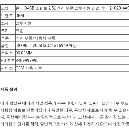
모델
현대 D4CB 소렌토 2.5L 엔진 부품 알루미늄 연결 막대 21020-4A90
브랜드
DEM
소재
알루미늄
크기
표준
적용
기계 부품/자동차 부품
품질
ISO 9001:2008 ISO/TS16949 표준
정확성
00.03MM
HS 코드
8409999990
서비스
OEM 사용 가능
제품 설명
베어 껍질은 베어와 저널 접촉의 부분이며, 타일 반 실린더 모양, 매우 부드
저항성 재료로 만들어집니다.특별한 경우, 특별한 재료로 대체 될 수 있습니
다, 통합 베어링 부시는 일반적으로 부싱이라고합니다. 기름 갈라짐 또는 
리어런스 경기를 채택, 일반적으로 샤프와 함께 회전하지 않으며 엔진 작동