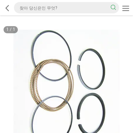
1
/
1