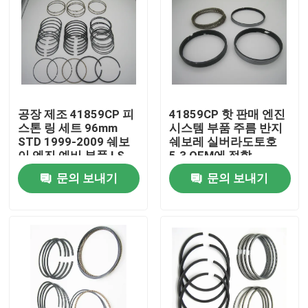
공장 제조 41859CP 피
41859CP 핫 판매 엔진
스톤 링 세트 96mm
시스템 부품 주름 반지
STD 1999-2009 쉐보
쉐보레 실버라도토호
이 엔진 예비 부품 LS
5.3 OEM에 적합
4.8L 5.3L 5.3
문의 보내기
문의 보내기
집
제품
비디오