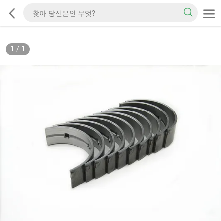
1
/
1