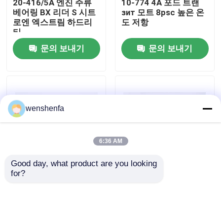
20-416/5A 엔진 주류
10-774 4A 포드 트랜
베어링 BX 리더 S 시트
зит 모트 8psc 높은 온
로엔 엑스트림 하드리
도 저항
우리 에 관한 것
티
문의 보내기
문의 보내기
공장 투어
품질 관리
wenshenfa
저희와 연락
6:36 AM
뉴스
Good day, what product are you looking 
for?
M5227SA 주류 베어링
VPR91779 대프
사건
세트 스펙터 5112800
DAF2008 6CYL 높은 정
밀을 위한 콘 스탠 엔진
베어링 세트
엔진 주 베어링
문의 보내기
문의 보내기