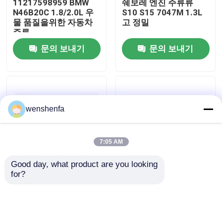
11217598959 BMW
쉐보레 엔진 주류류
N46B20C 1.8/2.0L 우
S10 S15 7047M 1.3L
물 품질을위한 자동차
고 정밀
우리 에 관한 것
주류
문의 보내기
문의 보내기
공장 투어
품질 관리
wenshenfa
저희와 연락
7:05 AM
뉴스
Good day, what product are you looking 
for?
쉐보레 엔진 메인 레이
쉐보레 엔진 콘 스탠드
사건
어 쉐보레 11
레이어 쉐보레 11
M7235SA 2.0L 하이 레
B6386SA 2.0L 높은 표
벨
준
엔진 주 베어링
문의 보내기
문의 보내기