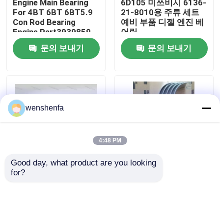
Engine Main Bearing
6D105 미쓰비시 6136-
For 4BT 6BT 6BT5.9
21-8010용 주류 세트
Con Rod Bearing
예비 부품 디젤 엔진 베
우리 에 관한 것
Engine Part3939859
어링
3802070
문의 보내기
문의 보내기
공장 투어
품질 관리
wenshenfa
저희와 연락
4:48 PM
뉴스
Good day, what product are you looking 
for?
고품질의 D13 크랜크
자동차 엔진 부품 주류
사건
샤프트 주류류 및 볼보
류 콘로드 라이어 토요
엔진 디젤 엔진의 콘 스
타 1rz/1nz/2nz
론 러닝 부분
M703A2 M723A
20530916 20580558
R723A
엔진 주 베어링
문의 보내기
문의 보내기