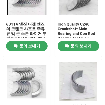
6D114 엔진 디젤 엔진
High Quality C240
의 크랜크 샤프트 주류
Crankshaft Main
류 및 콘 스론 라이거 부
Bearing and Con Rod
분 3950661 3945918
Bearing for Isuzu
Motor Diesel Engine
문의 보내기
문의 보내기
Part
집
제품
비디오